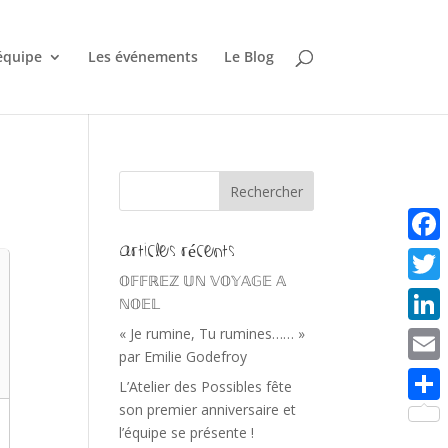
équipe
Les événements
Le Blog
Articles récents
Faceb
𝕆𝔽𝔽ℝ𝔼ℤ 𝕌ℕ 𝕍𝕆𝕐𝔸𝔾𝔼 𝔸
Twitte
ℕ𝕆𝔼𝕃
« Je rumine, Tu rumines…… »
Linke
par Emilie Godefroy
Email
L’Atelier des Possibles fête
son premier anniversaire et
Parta
l’équipe se présente !