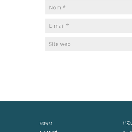
Menu
L’éq