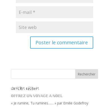
Articles récents
𝕆𝔽𝔽ℝ𝔼ℤ 𝕌ℕ 𝕍𝕆𝕐𝔸𝔾𝔼 𝔸 ℕ𝕆𝔼𝕃
« Je rumine, Tu rumines…… » par Emilie Godefroy