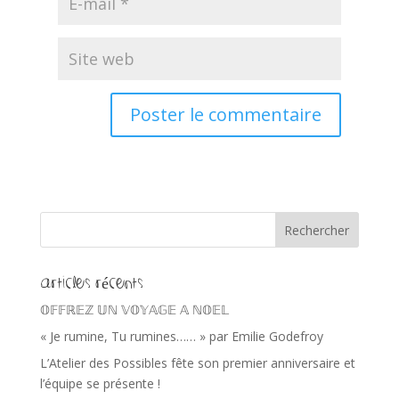
Articles récents
𝕆𝔽𝔽ℝ𝔼ℤ 𝕌ℕ 𝕍𝕆𝕐𝔸𝔾𝔼 𝔸 ℕ𝕆𝔼𝕃
« Je rumine, Tu rumines…… » par Emilie Godefroy
L’Atelier des Possibles fête son premier anniversaire et
l’équipe se présente !