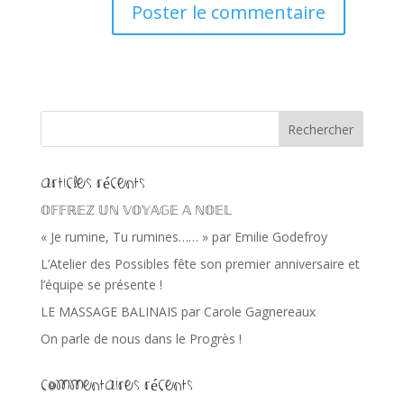
Articles récents
𝕆𝔽𝔽ℝ𝔼ℤ 𝕌ℕ 𝕍𝕆𝕐𝔸𝔾𝔼 𝔸 ℕ𝕆𝔼𝕃
« Je rumine, Tu rumines…… » par Emilie Godefroy
L’Atelier des Possibles fête son premier anniversaire et
l’équipe se présente !
LE MASSAGE BALINAIS par Carole Gagnereaux
On parle de nous dans le Progrès !
Commentaires récents