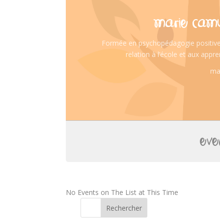
MARIE CAMUS
Formée en psychopédagogie positive,
relation à l’école et aux appre
ma
EVEN
No Events on The List at This Time