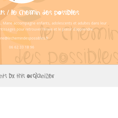
 / LE CHEMIN DES POSSIBLES
 Marie accompagne enfants, adolescents et adultes dans leur
ntissages pour retrouver l’envie et le plaisir d’apprendre.
rie@lechemindespossibles.fr
06 62 33 18 96
TS BY THIS ORGANIZER