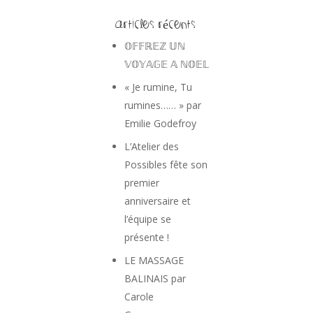
Articles récents
𝕆𝔽𝔽ℝ𝔼ℤ 𝕌ℕ
𝕍𝕆𝕐𝔸𝔾𝔼 𝔸 ℕ𝕆𝔼𝕃
« Je rumine, Tu
rumines…… » par
Emilie Godefroy
L’Atelier des
Possibles fête son
premier
anniversaire et
l’équipe se
présente !
LE MASSAGE
BALINAIS par
Carole