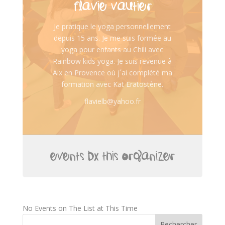
FLAVIE VAUTIER
Je pratique le yoga personnellement
depuis 15 ans. Je me suis formée au
yoga pour enfants au Chili avec
Rainbow kids yoga. Je suis revenue à
Aix en Provence où j´ai complété ma
formation avec Kat Eratostène.
flavielb@yahoo.fr
EVENTS BY THIS ORGANIZER
No Events on The List at This Time