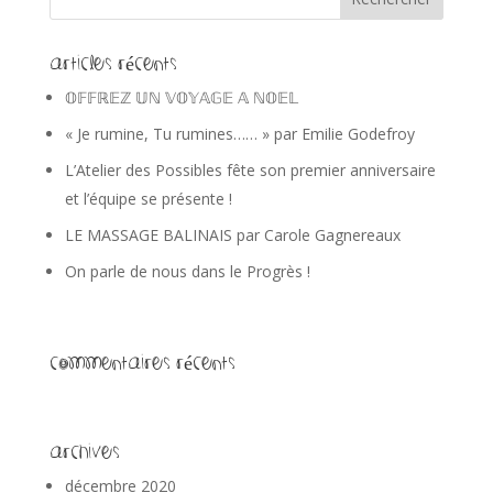
Articles récents
𝕆𝔽𝔽ℝ𝔼ℤ 𝕌ℕ 𝕍𝕆𝕐𝔸𝔾𝔼 𝔸 ℕ𝕆𝔼𝕃
« Je rumine, Tu rumines…… » par Emilie Godefroy
L’Atelier des Possibles fête son premier anniversaire
et l’équipe se présente !
LE MASSAGE BALINAIS par Carole Gagnereaux
On parle de nous dans le Progrès !
Commentaires récents
Archives
décembre 2020