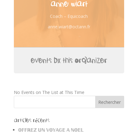
ANNE WIART
Coach – Equicoach
anne.wiart@octann.fr
EVENTS BY THIS ORGANIZER
No Events on The List at This Time
Articles récents
𝕆𝔽𝔽ℝ𝔼ℤ 𝕌ℕ 𝕍𝕆𝕐𝔸𝔾𝔼 𝔸 ℕ𝕆𝔼𝕃